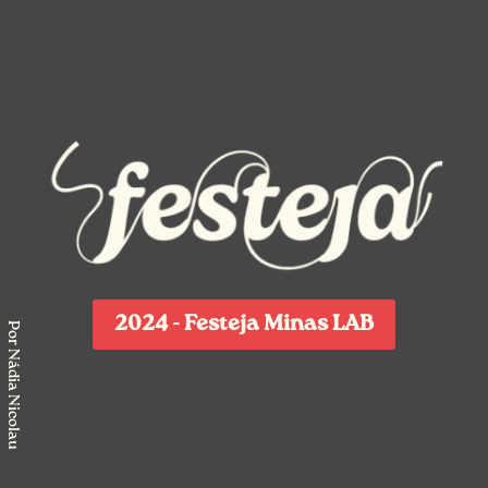
2024 - Festeja Minas LAB
Por Nádia Nicolau